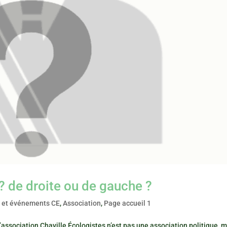
? de droite ou de gauche ?
é et événements CE
,
Association
,
Page accueil 1
’association Chaville Écologistes n’est pas une association politique, 