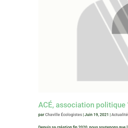
ACÉ, association politique 
par
Chaville Écologistes
|
Juin 19, 2021
|
Actualit
Depuis sa création fin 2020, nous soutenons que l