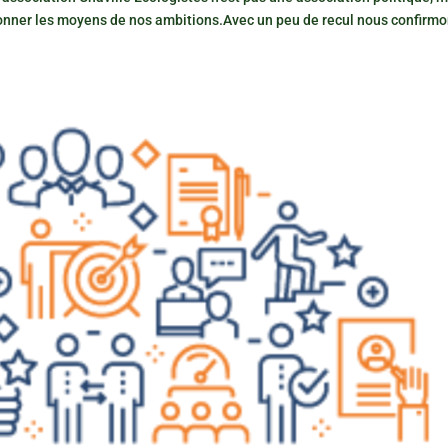
onner les moyens de nos ambitions.Avec un peu de recul nous confirm