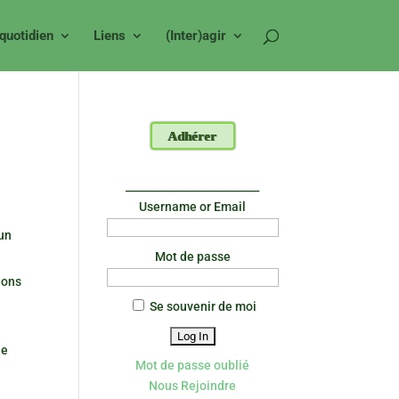
 quotidien
Liens
(Inter)agir
Adhérer
_________________________
Username or Email
 un
Mot de passe
ions
Se souvenir de moi
le
Mot de passe oublié
Nous Rejoindre