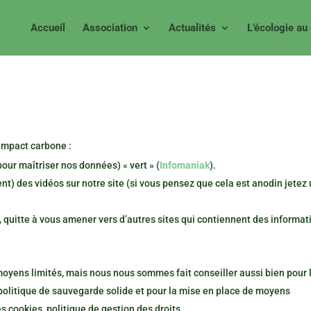
Accueil
Association
Actualités
L’écologie au
Impact carbone :
ur maîtriser nos données) « vert » (
Infomaniak
).
t) des vidéos sur notre site (si vous pensez que cela est anodin jetez
, quitte à vous amener vers d’autres sites qui contiennent des informat
 moyens limités, mais nous nous sommes fait conseiller aussi bien pour 
 politique de sauvegarde solide et pour la mise en place de moyens
es cookies, politique de gestion des droits…